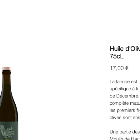
Accueil
Le Domaine
Les Vins
La Boutique
Huile d'Ol
75cL
Prix
17,00 €
La tanche est u
spécifique à la
de Décembre, e
complète matur
les premiers fro
olives sont ens
Une partie des
Moulin de Haut