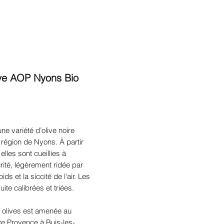
Actualités
Contact
La Villa Martin
ive AOP Nyons Bio
ne variété d’olive noire
 région de Nyons. À partir
lles sont cueillies à
ité, légèrement ridée par
ids et la siccité de l'air.
Les
uite calibrées et triées.
 olives est amenée au
e Provence à Buis-les-