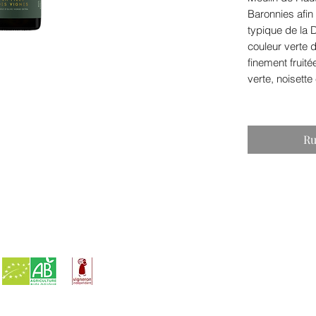
Baronnies afin 
typique de la 
couleur verte 
finement frui
verte, noisett
Ru